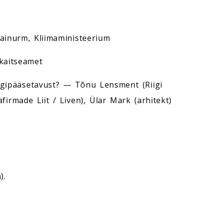
ainurm, Kliimaministeerium
kaitseamet
ligipääsetavust? — Tõnu Lensment (Riigi
firmade Liit / Liven), Ülar Mark (arhitekt)
).