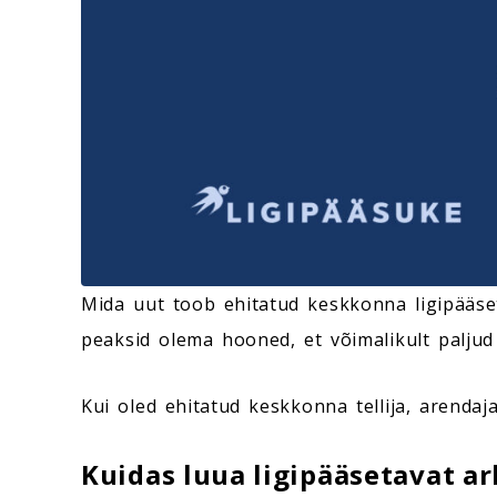
Mida uut toob ehitatud keskkonna ligipääseta
peaksid olema hooned, et võimalikult paljud 
Kui oled ehitatud keskkonna tellija, arendaja
Kuidas luua ligipääsetavat ar