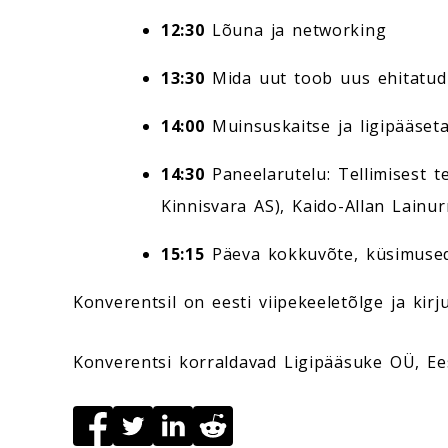
12:30
Lõuna ja networking
13:30
Mida uut toob uus ehitatud 
14:00
Muinsuskaitse ja ligipääset
14:30
Paneelarutelu: Tellimisest 
Kinnisvara AS), Kaido-Allan Lainur
15:15
Päeva kokkuvõte, küsimused
Konverentsil on eesti viipekeeletõlge ja kirj
Konverentsi korraldavad Ligipääsuke OÜ, Eest