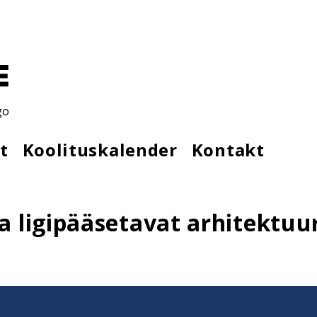
go
t
Koolituskalender
Kontakt
a ligipääsetavat arhitektuu