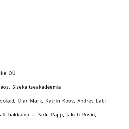
suke OÜ
Laos, Sisekaitseakadeemia
Voolaid, Ülar Mark, Katrin Koov, Andres Labi
valt hakkama — Sirle Papp, Jakob Rosin,