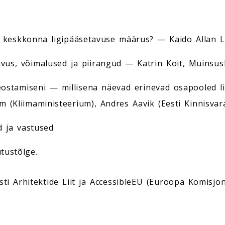
keskkonna ligipääsetavuse määrus? — Kaido Allan L
avus, võimalused ja piirangud — Katrin Koit, Muinsus
teostamiseni — millisena näevad erinevad osapooled 
m (Kliimaministeerium), Andres Aavik (Eesti Kinnisvara
 ja vastused
utustõlge.
i Arhitektide Liit ja AccessibleEU (Euroopa Komisjon