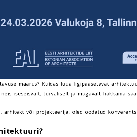
vuse määrus? Kuidas luua ligipääsetavat arhitektuuri
neis iseseisvalt, turvaliselt ja mugavalt hakkama saa
, arhitekt või projekteerija, oled oodatud konverentsi
hitektuuri?