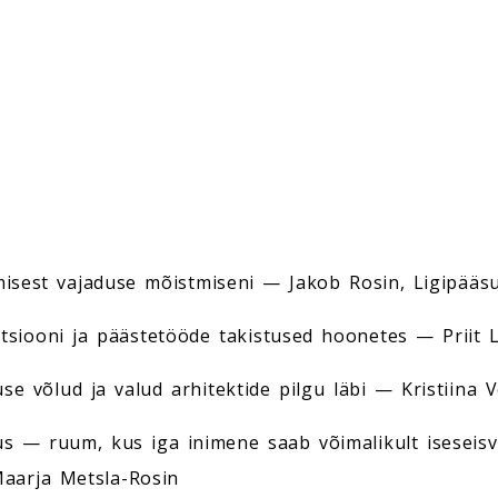
misest vajaduse mõistmiseni — Jakob Rosin, Ligipää
tsiooni ja päästetööde takistused hoonetes — Priit 
se võlud ja valud arhitektide pilgu läbi — Kristiina 
us — ruum, kus iga inimene saab võimalikult iseseis
Maarja Metsla-Rosin