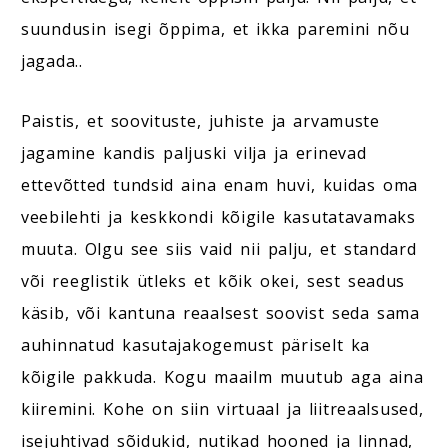
suundusin isegi õppima, et ikka paremini nõu
jagada..
Paistis, et soovituste, juhiste ja arvamuste
jagamine kandis paljuski vilja ja erinevad
ettevõtted tundsid aina enam huvi, kuidas oma
veebilehti ja keskkondi kõigile kasutatavamaks
muuta. Olgu see siis vaid nii palju, et standard
või reeglistik ütleks et kõik okei, sest seadus
käsib, või kantuna reaalsest soovist seda sama
auhinnatud kasutajakogemust päriselt ka
kõigile pakkuda. Kogu maailm muutub aga aina
kiiremini. Kohe on siin virtuaal ja liitreaalsused,
isejuhtivad sõidukid, nutikad hooned ja linnad,