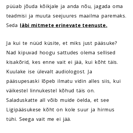
püüab jõuda kõikjale ja anda nõu, jagada oma
teadmisi ja muuta seejuures maailma paremaks.
Seda
läbi mitmete erinevate teenuste.
Ja kui te nüüd küsite, et miks just pääsuke?
Nad kipuvad hoogu sattudes olema sellised
kisakõrid, kes enne vait ei jää, kui kõht täis.
Kuulake ise ülevalt audiologost. Ja
pääsupesaski lõpeb ilmatu vidin alles siis, kui
väikestel linnukestel kõhud täis on.
Saladuskatte all võib muide öelda, et see
Ligipääsukese kõht on kole suur ja hirmus
tühi. Seega vait me ei jää.