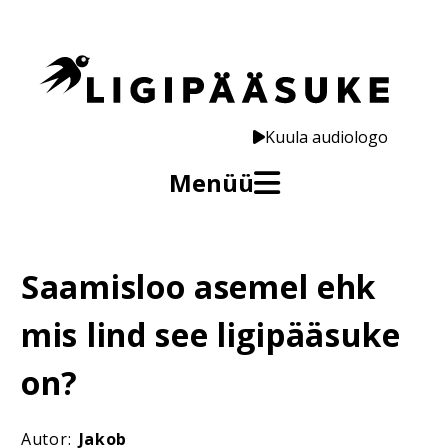
Kuula audiologo
Menüü
Saamisloo asemel ehk
mis lind see ligipääsuke
on?
Autor:
Jakob