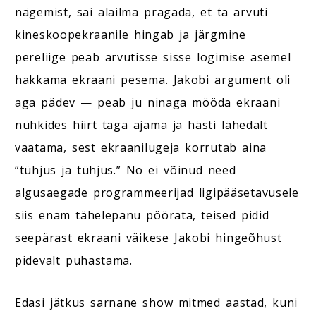
nägemist, sai alailma pragada, et ta arvuti
kineskoopekraanile hingab ja järgmine
pereliige peab arvutisse sisse logimise asemel
hakkama ekraani pesema. Jakobi argument oli
aga pädev — peab ju ninaga mööda ekraani
nühkides hiirt taga ajama ja hästi lähedalt
vaatama, sest ekraanilugeja korrutab aina
“tühjus ja tühjus.” No ei võinud need
algusaegade programmeerijad ligipääsetavusele
siis enam tähelepanu pöörata, teised pidid
seepärast ekraani väikese Jakobi hingeõhust
pidevalt puhastama.
Edasi jätkus sarnane show mitmed aastad, kuni