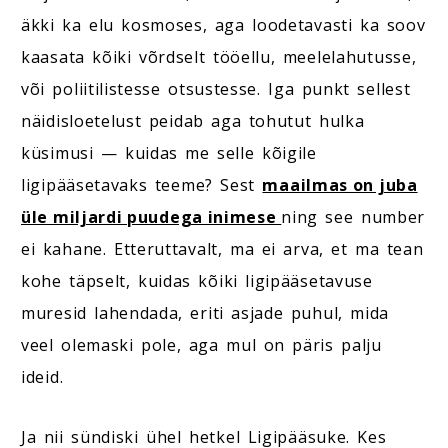
äkki ka elu kosmoses, aga loodetavasti ka soov
kaasata kõiki võrdselt tööellu, meelelahutusse,
või poliitilistesse otsustesse. Iga punkt sellest
näidisloetelust peidab aga tohutut hulka
küsimusi — kuidas me selle kõigile
ligipääsetavaks teeme? Sest
maailmas on juba
üle miljardi puudega inimese
ning see number
ei kahane. Etteruttavalt, ma ei arva, et ma tean
kohe täpselt, kuidas kõiki ligipääsetavuse
muresid lahendada, eriti asjade puhul, mida
veel olemaski pole, aga mul on päris palju
ideid.
Ja nii sündiski ühel hetkel Ligipääsuke. Kes