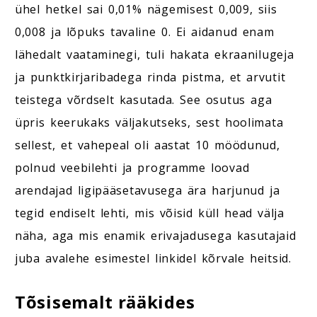
ühel hetkel sai 0,01% nägemisest 0,009, siis
0,008 ja lõpuks tavaline 0. Ei aidanud enam
lähedalt vaataminegi, tuli hakata ekraanilugeja
ja punktkirjaribadega rinda pistma, et arvutit
teistega võrdselt kasutada. See osutus aga
üpris keerukaks väljakutseks, sest hoolimata
sellest, et vahepeal oli aastat 10 möödunud,
polnud veebilehti ja programme loovad
arendajad ligipääsetavusega ära harjunud ja
tegid endiselt lehti, mis võisid küll head välja
näha, aga mis enamik erivajadusega kasutajaid
juba avalehe esimestel linkidel kõrvale heitsid.
Tõsisemalt rääkides