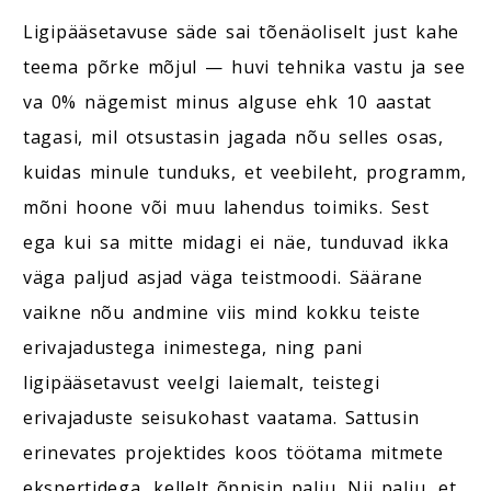
Ligipääsetavuse säde sai tõenäoliselt just kahe
teema põrke mõjul — huvi tehnika vastu ja see
va 0% nägemist minus alguse ehk 10 aastat
tagasi, mil otsustasin jagada nõu selles osas,
kuidas minule tunduks, et veebileht, programm,
mõni hoone või muu lahendus toimiks. Sest
ega kui sa mitte midagi ei näe, tunduvad ikka
väga paljud asjad väga teistmoodi. Säärane
vaikne nõu andmine viis mind kokku teiste
erivajadustega inimestega, ning pani
ligipääsetavust veelgi laiemalt, teistegi
erivajaduste seisukohast vaatama. Sattusin
erinevates projektides koos töötama mitmete
ekspertidega, kellelt õppisin palju. Nii palju, et