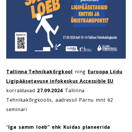
Tallinna Tehnikakõrgkool
ning
Euroopa Liidu
Ligipääsetavuse infokeskus Accessible EU
korraldavad
27.09.2024
Tallinna
Tehnikakõrgkoolis, aadressil Pärnu mnt 62
seminari
“
Iga samm loeb“ ehk Kuidas planeerida