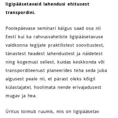
ligipääsetavaid lahendusi ehitusest
transpordini.
Poolepäevase seminari käigus saad osa nii
Eesti kui ka rahvusvaheliste ligipääsetavuse
valdkonna tegijate praktilistest soovitustest,
tänastest headest lahendustest ja näidetest
ning kogemusi sellest, kuidas keskkonda või
transporditeenust planeerides teha seda juba
algusest peale nii, et pärast oleks kõigil
külastajatel, hoolimata nende erivajadusest
mugav ja hea.
Üritus toimub ruumis, mis on ligipääsetav