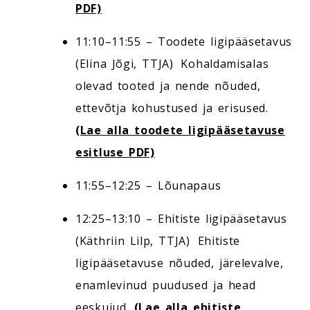
PDF)
11:10–11:55 – Toodete ligipääsetavus
(Elina Jõgi, TTJA) Kohaldamisalas
olevad tooted ja nende nõuded,
ettevõtja kohustused ja erisused.
(Lae alla toodete ligipääsetavuse
esitluse PDF)
11:55–12:25 – Lõunapaus
12:25–13:10 – Ehitiste ligipääsetavus
(Käthriin Lilp, TTJA) Ehitiste
ligipääsetavuse nõuded, järelevalve,
enamlevinud puudused ja head
eeskujud.
(Lae alla ehitiste