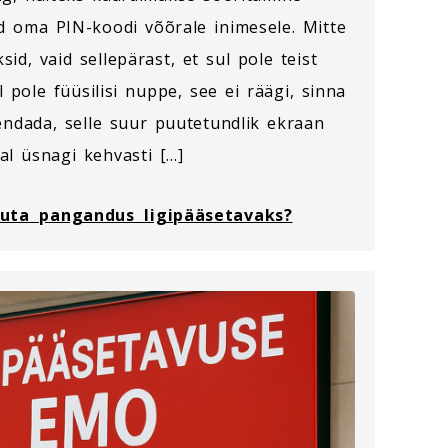
d oma PIN-koodi võõrale inimesele. Mitte
sid, vaid sellepärast, et sul pole teist
l pole füüsilisi nuppe, see ei räägi, sinna
ndada, selle suur puutetundlik ekraan
al üsnagi kehvasti […]
uta pangandus ligipääsetavaks?