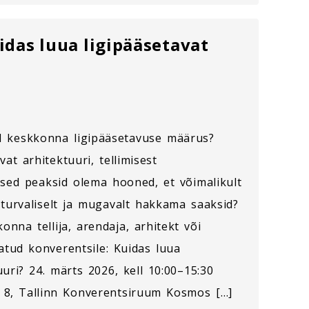
idas luua ligipääsetavat
d keskkonna ligipääsetavuse määrus?
vat arhitektuuri, tellimisest
lised peaksid olema hooned, et võimalikult
, turvaliselt ja mugavalt hakkama saaksid?
onna tellija, arendaja, arhitekt või
datud konverentsile: Kuidas luua
uuri? 24. märts 2026, kell 10:00–15:30
a 8, Tallinn Konverentsiruum Kosmos […]