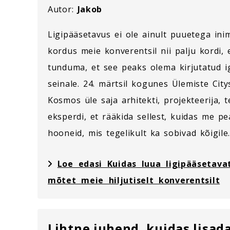
Autor:
Jakob
Ligipääsetavus ei ole ainult puuetega ini
kordus meie konverentsil nii palju kordi,
tunduma, et see peaks olema kirjutatud i
seinale. 24. märtsil kogunes Ülemiste City
Kosmos üle saja arhitekti, projekteerija, t
eksperdi, et rääkida sellest, kuidas me p
hooneid, mis tegelikult ka sobivad kõigile.
Loe edasi Kuidas luua ligipääsetavat
mõtet meie hiljutiselt konverentsilt
Lihtne juhend, kuidas lisad