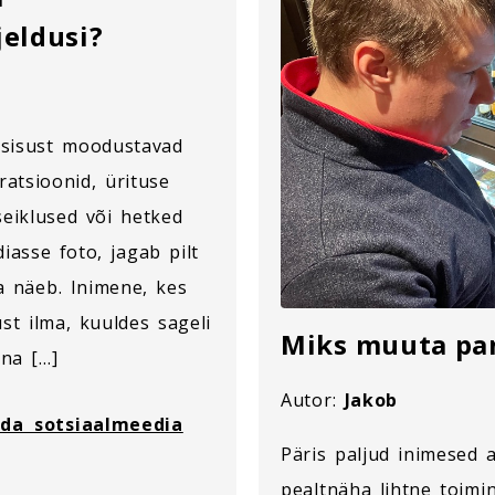
jeldusi?
 sisust moodustavad
tratsioonid, ürituse
eiklused või hetked
diasse foto, jagab pilt
a näeb. Inimene, kes
ust ilma, kuuldes sageli
Miks muuta pa
ina […]
Autor:
Jakob
ada sotsiaalmeedia
Päris paljud inimesed 
pealtnäha lihtne toimi