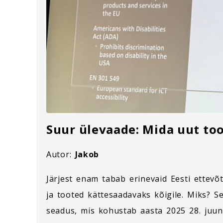
Suur ülevaade: Mida uut too
Autor:
Jakob
Järjest enam tabab erinevaid Eesti ettev
ja tooted kättesaadavaks kõigile. Miks? S
seadus, mis kohustab aasta 2025 28. juuni