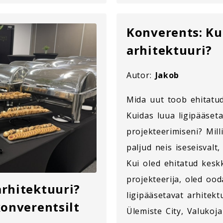
Konverents: Ku
arhitektuuri?
Autor:
Jakob
Mida uut toob ehitatu
Kuidas luua ligipääseta
projekteerimiseni? Mil
paljud neis iseseisvalt
Kui oled ehitatud keskk
projekteerija, oled oo
arhitektuuri?
ligipääsetavat arhitekt
konverentsilt
Ülemiste City, Valukoj