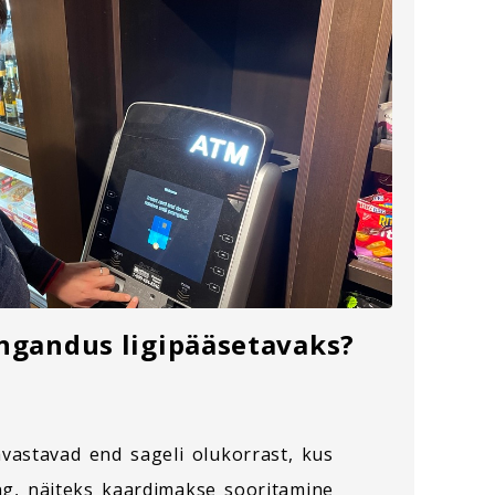
ngandus ligipääsetavaks?
avastavad end sageli olukorrast, kus
ng, näiteks kaardimakse sooritamine