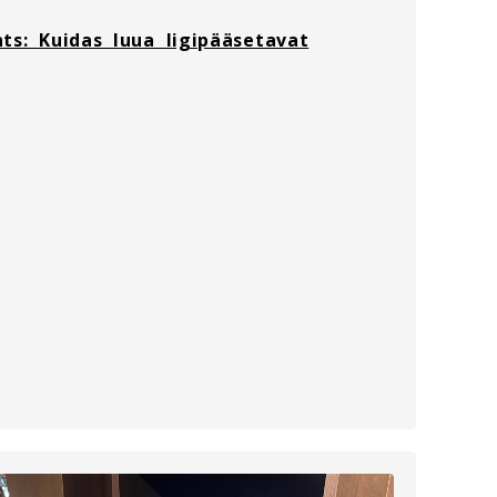
ts: Kuidas luua ligipääsetavat