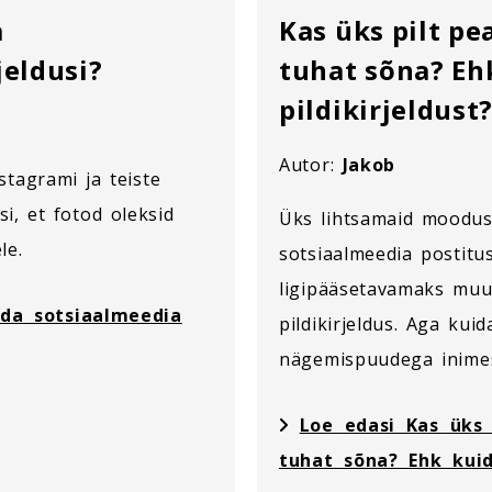
a
Kas üks pilt p
jeldusi?
tuhat sõna? Eh
pildikirjeldust
Autor:
Jakob
stagrami ja teiste
si, et fotod oleksid
Üks lihtsamaid moodus
le.
sotsiaalmeedia postitu
ligipääsetavamaks muuta
ada sotsiaalmeedia
pildikirjeldus. Aga kuid
nägemispuudega inimes
Loe edasi Kas üks
tuhat sõna? Ehk kuid