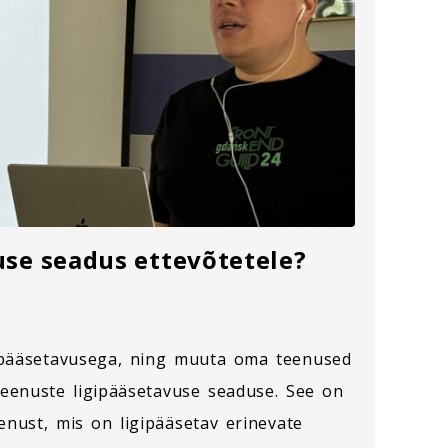
use seadus ettevõtetele?
igipääsetavusega, ning muuta oma teenused
 teenuste ligipääsetavuse seaduse. See on
enust, mis on ligipääsetav erinevate