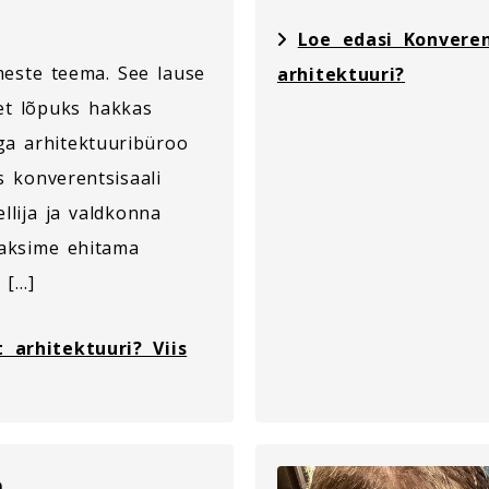
Loe edasi Konveren
meste teema. See lause
arhitektuuri?
 et lõpuks hakkas
ga arhitektuuribüroo
s konverentsisaali
ellija ja valdkonna
eaksime ehitama
 […]
 arhitektuuri? Viis
a