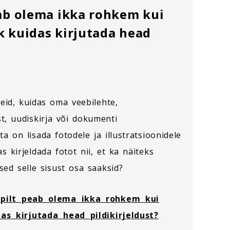
eab olema ikka rohkem kui
k kuidas kirjutada head
?
eid, kuidas oma veebilehte,
st, uudiskirja või dokumenti
 on lisada fotodele ja illustratsioonidele
as kirjeldada fotot nii, et ka näiteks
ed selle sisust osa saaksid?
 pilt peab olema ikka rohkem kui
as kirjutada head pildikirjeldust?