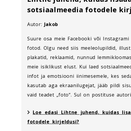
sotsiaalmeedia fotodele kir
Autor:
Jakob
Suure osa meie Facebooki või Instagrami
fotod. Olgu need siis meeleolupildid, illus
plakatid, reklaamid, nunnud lemmikloomas
meie isiklikust elust. Kui laed sotsiaalmee
infot ja emotsiooni iinimesemele, kes sed
kasutab aga ekraanilugejat, jääb pildi sis
vaid teadet „foto“. Sul on postituse autor
Loe edasi Lihtne juhend, kuidas lis
fotodele kirjeldusi?