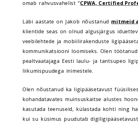
omab rahvusvahelist “
CPWA, Certified Profe
Läbi aastate on Jakob nõustanud
mitmeid a
klientide seas on olnud algusjärgus iduette
veebilehtede ja mobiilirakenduste ligipääset
kommunikatsiooni loomiseks. Olen töötanud 
pealtvaatajaga Eesti laulu- ja tantsupeo lig
liikumispuudega inimestele.
Olen nõustanud ka ligipääsetavust füüsilis
kohandatavates muinsuskaitse alustes hoone
kasutada teenuseid, külastada kohti ning ha
kui su küsimus puudutab digiligipääsetavust,