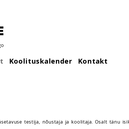
go
t
Koolituskalender
Kontakt
tavuse testija, nõustaja ja koolitaja. Osalt tänu is