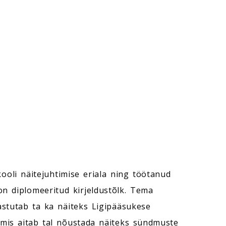
ooli näitejuhtimise eriala ning töötanud
n diplomeeritud kirjeldustõlk. Tema
astutab ta ka näiteks Ligipääsukese
 mis aitab tal nõustada näiteks sündmuste