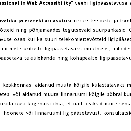
ssional in Web Accessibility
” veebi ligipääsetavuse e
valiku ja erasektori asutusi
nende teenuste ja tood
võtteid ning põhjamaades tegutsevaid suurpankasid. O
avuse osas kui ka suuri telekomiettevõtteid ligipääse
mitmete ürituste ligipääsetavaks muutmisel, millede
ipääsetava teleülekande ning kohapealse ligipääsetav
es keskkonnas, aidanud muuta kõigile külastatavaks m
tes, või aidanud muuta linnaruumi kõigile sõbraliku
nkida uusi kogemusi ilma, et nad peaksid muretsema,
 hoonete või linnaruumi ligipääsetavust, konsultatsi