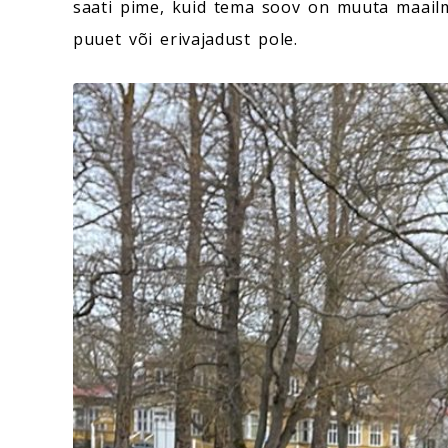
saati pime, kuid tema soov on muuta maailm 
puuet või erivajadust pole.