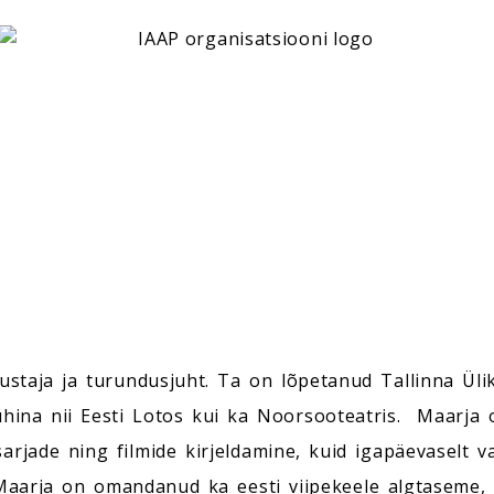
staja ja turundusjuht. Ta on lõpetanud Tallinna Ülik
hina nii Eesti Lotos kui ka Noorsooteatris. Maarja o
arjade ning filmide kirjeldamine, kuid igapäevaselt v
. Maarja on omandanud ka eesti viipekeele algtaseme,