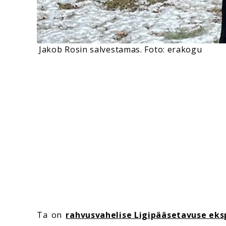
Jakob Rosin salvestamas. Foto: erakogu
Ta on
rahvusvahelise Ligipääsetavuse ekspe