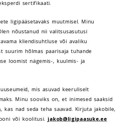
ksperdi sertifikaati.
ete ligipääsetavaks muutmisel. Minu
len nõustanud nii valitsusasutusi
tavama kliendisuhtluse või avaliku
st suurim hõlmas paarisaja tuhande
use loomist nägemis-, kuulmis- ja
uuseumeid, mis asuvad keeruliselt
maks. Minu sooviks on, et inimesed saaksid
 kas nad seda teha saavad. Kirjuta jakobile,
ooni või koolitusi.
jakob@ligipaasuke.ee