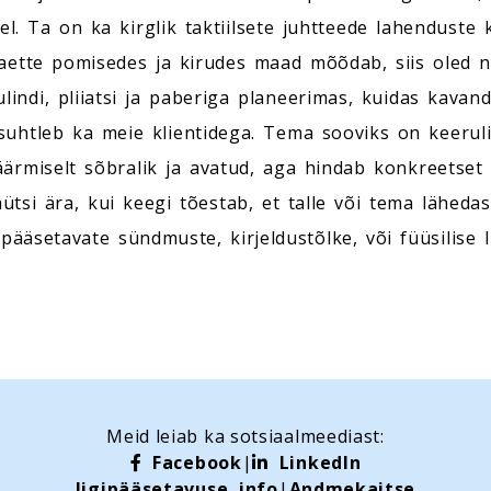
l. Ta on ka kirglik taktiilsete juhtteede lahenduste
tte pomisedes ja kirudes maad mõõdab, siis oled nä
ndi, pliiatsi ja paberiga planeerimas, kuidas kavanda
suhtleb ka meie klientidega. Tema sooviks on keeruli
 äärmiselt sõbralik ja avatud, aga hindab konkreetset 
i ära, kui keegi tõestab, et talle või tema lähedast
ipääsetavate sündmuste, kirjeldustõlke, või füüsilise 
Meid leiab ka sotsiaalmeediast:
Facebook
|
LinkedIn
ligipääsetavuse info
|
Andmekaitse