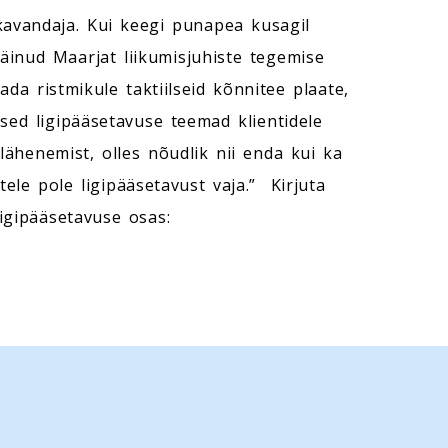
 kavandaja. Kui keegi punapea kusagil
inud Maarjat liikumisjuhiste tegemise
da ristmikule taktiilseid kõnnitee plaate,
sed ligipääsetavuse teemad klientidele
lähenemist, olles nõudlik nii enda kui ka
ele pole ligipääsetavust vaja.” Kirjuta
ligipääsetavuse osas: