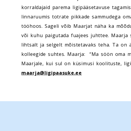
korraldajaid parema ligipääsetavuse tagamise
linnaruumis totrate pikkade sammudega omae
tööhoos. Sageli võib Maarjat näha ka mõõduli
või kuhu paigutada fuajees juhttee. Maarja 
lihtsalt ja selgelt mõistetavaks teha. Ta on
kolleegide suhtes. Maarja: “Ma söön oma müts
Maarjale, kui sul on küsimusi koolituste, lig
maarja@ligipaasuke.ee