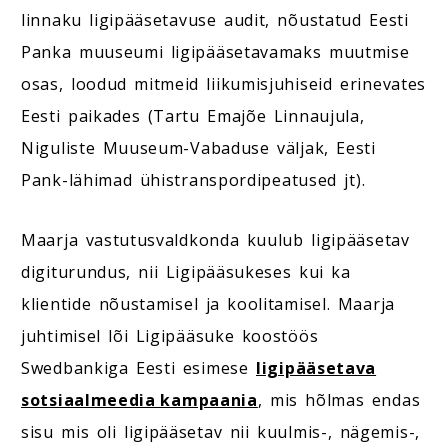
linnaku ligipääsetavuse audit, nõustatud Eesti
Panka muuseumi ligipääsetavamaks muutmise
osas, loodud mitmeid liikumisjuhiseid erinevates
Eesti paikades (Tartu Emajõe Linnaujula,
Niguliste Muuseum-Vabaduse väljak, Eesti
Pank-lähimad ühistranspordipeatused jt).
Maarja vastutusvaldkonda kuulub ligipääsetav
digiturundus, nii Ligipääsukeses kui ka
klientide nõustamisel ja koolitamisel. Maarja
juhtimisel lõi Ligipääsuke koostöös
Swedbankiga Eesti esimese
ligipääsetava
sotsiaalmeedia kampaania
, mis hõlmas endas
sisu mis oli ligipääsetav nii kuulmis-, nägemis-,