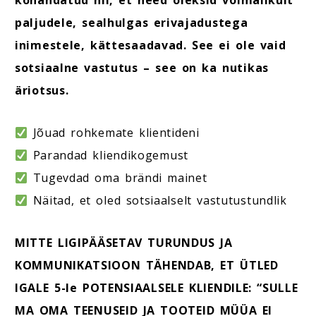
kohandatud nii, et need oleksid võimalikult
paljudele, sealhulgas erivajadustega
inimestele, kättesaadavad. See ei ole vaid
sotsiaalne vastutus – see on ka nutikas
äriotsus.
Jõuad rohkemate klientideni
Parandad kliendikogemust
Tugevdad oma brändi mainet
Näitad, et oled sotsiaalselt vastutustundlik
MITTE LIGIPÄÄSETAV TURUNDUS JA
KOMMUNIKATSIOON TÄHENDAB, ET ÜTLED
IGALE 5-le POTENSIAALSELE KLIENDILE: “SULLE
MA OMA TEENUSEID JA TOOTEID MÜÜA EI