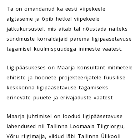
Ta on omandanud ka eesti viipekeele
algtaseme ja õpib hetkel viipekeele
jätkukursustel, mis aitab tal nõustada näiteks
sündmuste korraldajaid parema ligipääsetavuse
tagamisel kuulmispuudega inimeste vaatest.
Ligipääsukeses on Maarja konsultant mitmetele
ehitiste ja hoonete projekteerijatele füüsilise
keskkonna ligipääsetavuse tagamiseks
erinevate puuete ja erivajaduste vaatest.
Maarja juhtimisel on loodud ligipääsetavuse
lahendused nii Tallinna Loomaaia Tiigriorgu,
Võru riigimajja, viidud läbi Tallinna Ülikooli