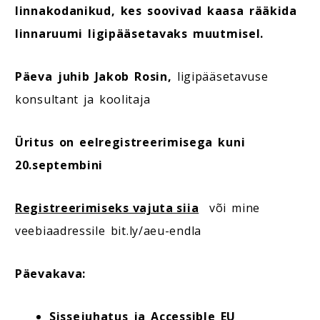
linnakodanikud, kes soovivad kaasa rääkida
linnaruumi ligipääsetavaks muutmisel.
Päeva juhib Jakob Rosin,
ligipääsetavuse
konsultant ja koolitaja
Üritus on eelregistreerimisega kuni
20.septembini
Registreerimiseks vajuta siia
või mine
veebiaadressile bit.ly/aeu-endla
Päevakava:
Sissejuhatus ja Accessible EU