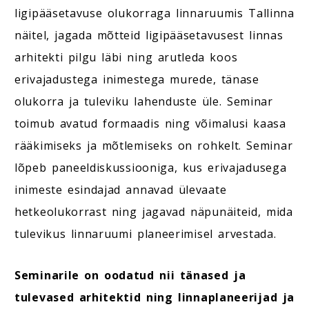
ligipääsetavuse olukorraga linnaruumis Tallinna
näitel, jagada mõtteid ligipääsetavusest linnas
arhitekti pilgu läbi ning arutleda koos
erivajadustega inimestega murede, tänase
olukorra ja tuleviku lahenduste üle. Seminar
toimub avatud formaadis ning võimalusi kaasa
rääkimiseks ja mõtlemiseks on rohkelt. Seminar
lõpeb paneeldiskussiooniga, kus erivajadusega
inimeste esindajad annavad ülevaate
hetkeolukorrast ning jagavad näpunäiteid, mida
tulevikus linnaruumi planeerimisel arvestada.
Seminarile on oodatud nii tänased ja
tulevased arhitektid ning linnaplaneerijad ja