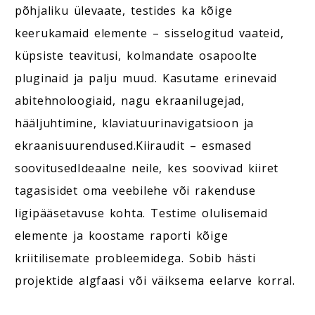
põhjaliku ülevaate, testides ka kõige
keerukamaid elemente – sisselogitud vaateid,
küpsiste teavitusi, kolmandate osapoolte
pluginaid ja palju muud. Kasutame erinevaid
abitehnoloogiaid, nagu ekraanilugejad,
hääljuhtimine, klaviatuurinavigatsioon ja
ekraanisuurendused.Kiiraudit – esmased
soovitusedIdeaalne neile, kes soovivad kiiret
tagasisidet oma veebilehe või rakenduse
ligipääsetavuse kohta. Testime olulisemaid
elemente ja koostame raporti kõige
kriitilisemate probleemidega. Sobib hästi
projektide algfaasi või väiksema eelarve korral.