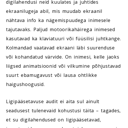
digilahendusi neid kuulates ja juhtides
ekraanilugeja abil, mis muudab ekraanil
nähtava info ka nägemispuudega inimesele
tajutavaks. Paljud motoorikahäirega inimesed
kasutavad ka klaviatuuri või füüsilisi juhtkange.
Kolmandad vaatavad ekraani läbi suurenduse
või kohandatud värvide. On inimesi, kelle jaoks
liigsed animatsioonid või vilkumine põhjustavad
suurt ebamugavust või lausa ohtlikke
haigushoogusid.
Ligipääsetavuse audit ei aita sul ainult
seadusest tulenevaid kohustusi täita – tagades,
et su digilahendused on ligipääsetavad,