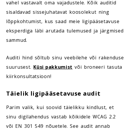
vahel vastavalt oma vajadustele. Kõik auditid
sisaldavad sissejuhatavat koosolekut ning
lõppkohtumist, kus saad meie ligipääsetavuse
eksperdiga läbi arutada tulemused ja järgmised
sammud.
Auditi hind sõltub sinu veebilehe või rakenduse
suurusest.
Küsi pakkumist
või broneeri tasuta
kiirkonsultatsioon!
Täielik ligipääsetavuse audit
Parim valik, kui soovid täielikku kindlust, et
sinu digilahendus vastab kõikidele WCAG 2.2
või EN 301 549 nõuetele. See audit annab