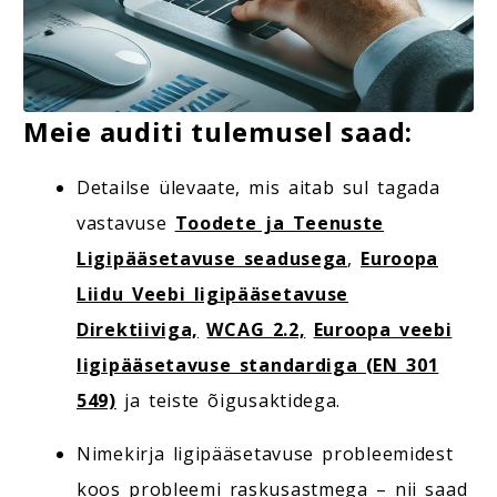
Meie auditi tulemusel saad:
Detailse ülevaate, mis aitab sul tagada
vastavuse
Toodete ja Teenuste
Ligipääsetavuse seadusega
,
Euroopa
Liidu Veebi ligipääsetavuse
Direktiiviga,
WCAG 2.2,
Euroopa veebi
ligipääsetavuse standardiga (EN 301
549)
ja teiste õigusaktidega.
Nimekirja ligipääsetavuse probleemidest
koos probleemi raskusastmega – nii saad