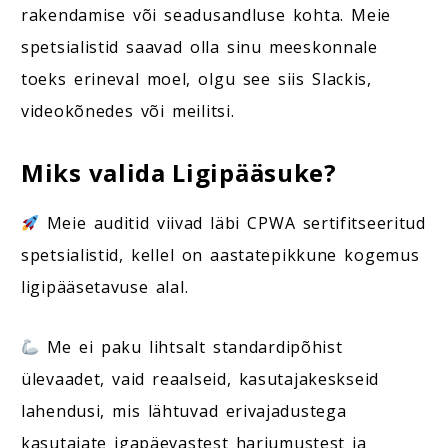
rakendamise või seadusandluse kohta. Meie
spetsialistid saavad olla sinu meeskonnale
toeks erineval moel, olgu see siis Slackis,
videokõnedes või meilitsi.
Miks valida Ligipääsuke?
Meie auditid viivad läbi CPWA sertifitseeritud
spetsialistid, kellel on aastatepikkune kogemus
ligipääsetavuse alal.
Me ei paku lihtsalt standardipõhist
ülevaadet, vaid reaalseid, kasutajakeskseid
lahendusi, mis lähtuvad erivajadustega
kasutajate igapäevastest harjumustest ja