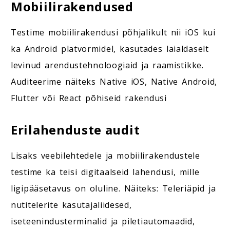
Mobiilirakendused
Testime mobiilirakendusi põhjalikult nii iOS kui
ka Android platvormidel, kasutades laialdaselt
levinud arendustehnoloogiaid ja raamistikke.
Auditeerime näiteks Native iOS, Native Android,
Flutter või React põhiseid rakendusi
Erilahenduste audit
Lisaks veebilehtedele ja mobiilirakendustele
testime ka teisi digitaalseid lahendusi, mille
ligipääsetavus on oluline. Näiteks: Teleriäpid ja
nutitelerite kasutajaliidesed,
iseteenindusterminalid ja piletiautomaadid,