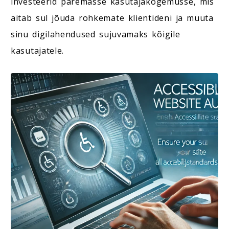
investeerid paremasse kasutajakogemusse, mis
aitab sul jõuda rohkemate klientideni ja muuta
sinu digilahendused sujuvamaks kõigile
kasutajatele.